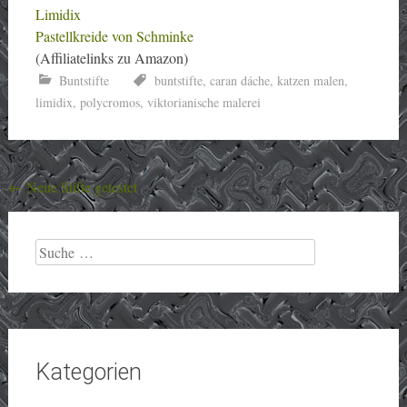
Limidix
Pastellkreide von Schminke
(Affiliatelinks zu Amazon)
Buntstifte
buntstifte
,
caran dáche
,
katzen malen
,
limidix
,
polycromos
,
viktorianische malerei
Beitragsnavigation
←
Neue Stifte getestet
Suche
nach:
Kategorien