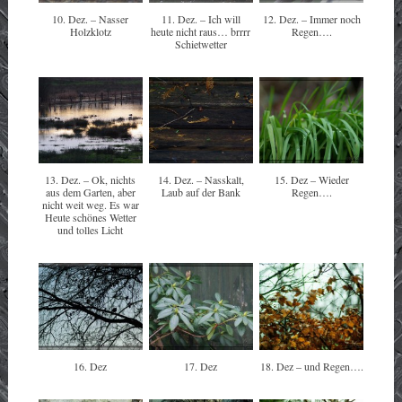
10. Dez. – Nasser
11. Dez. – Ich will
12. Dez. – Immer noch
Holzklotz
heute nicht raus… brrrr
Regen….
Schietwetter
13. Dez. – Ok, nichts
14. Dez. – Nasskalt,
15. Dez – Wieder
aus dem Garten, aber
Laub auf der Bank
Regen….
nicht weit weg. Es war
Heute schönes Wetter
und tolles Licht
16. Dez
17. Dez
18. Dez – und Regen….