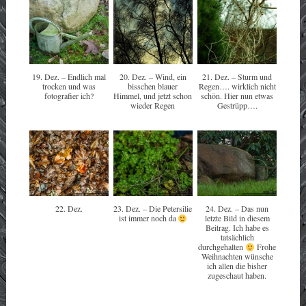
19. Dez. – Endlich mal
20. Dez. – Wind, ein
21. Dez. – Sturm und
trocken und was
bisschen blauer
Regen…. wirklich nicht
fotografier ich?
Himmel, und jetzt schon
schön. Hier nun etwas
wieder Regen
Gestrüpp….
22. Dez.
23. Dez. – Die Petersilie
24. Dez. – Das nun
ist immer noch da
letzte Bild in diesem
Beitrag. Ich habe es
tatsächlich
durchgehalten
Frohe
Weihnachten wünsche
ich allen die bisher
zugeschaut haben.