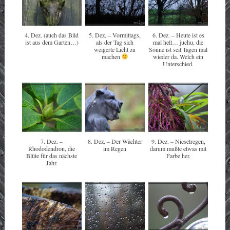
4. Dez. (auch das Bild
5. Dez. – Vormittags,
6. Dez. – Heute ist es
ist aus dem Garten…)
als der Tag sich
mal hell… juchu, die
weigerte Licht zu
Sonne ist seit Tagen mal
machen
wieder da. Welch ein
Unterschied.
7. Dez. –
8. Dez. – Der Wächter
9. Dez. – Nieselregen,
Rhododendron, die
im Regen
darum mußte etwas mit
Blüte für das nächste
Farbe her.
Jahr.