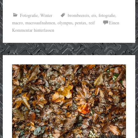
Fotografie
,
Winter
brombeereis
,
eis
,
fotografie
,
macro
,
macroaufnahmen
,
olympus
,
pentax
,
reif
Einen
Kommentar hinterlassen