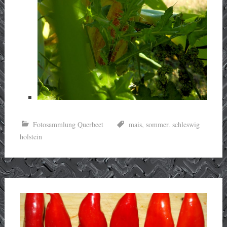
Fotosammlung Querbeet
mais
,
sommer. schleswig
holstein