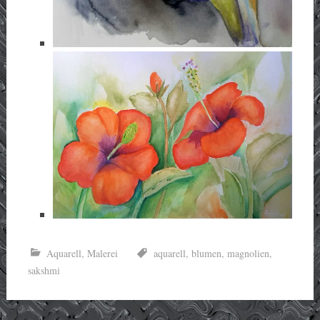
Aquarell
,
Malerei
aquarell
,
blumen
,
magnolien
,
sakshmi