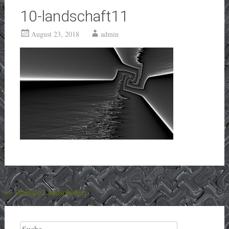
10-landschaft11
August 23, 2018
admin
Beitragsnavigation
←
Fraktale Landschaften
Suche