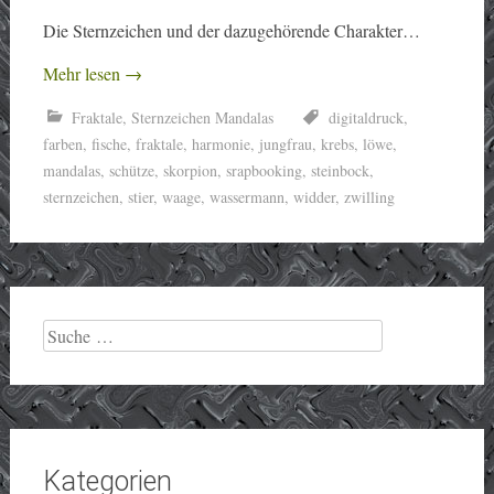
Die Sternzeichen und der dazugehörende Charakter…
Mehr lesen
→
Fraktale
,
Sternzeichen Mandalas
digitaldruck
,
farben
,
fische
,
fraktale
,
harmonie
,
jungfrau
,
krebs
,
löwe
,
mandalas
,
schütze
,
skorpion
,
srapbooking
,
steinbock
,
sternzeichen
,
stier
,
waage
,
wassermann
,
widder
,
zwilling
Suche
nach:
Kategorien