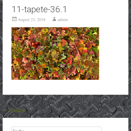
11-tapete-36.1
August 23, 2018
admin
Beitragsnavigation
←
Texturen
Suche