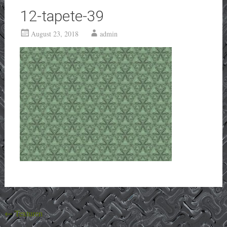
12-tapete-39
August 23, 2018
admin
Beitragsnavigation
←
Texturen